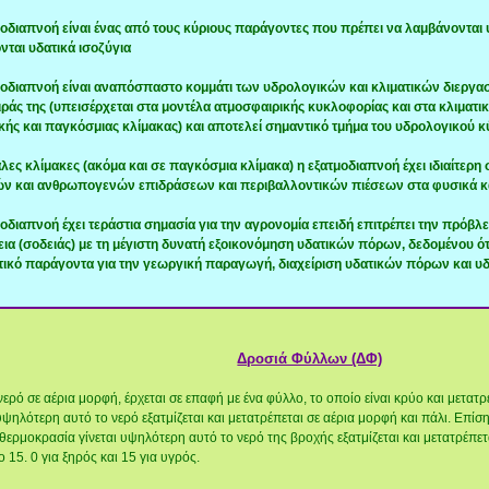
μοδιαπνοή είναι ένας από τους κύριους παράγοντες που πρέπει να λαμβάνονται
νται υδατικά ισοζύγια
μοδιαπνοή είναι αναπόσπαστο κομμάτι των υδρολογικών και κλιματικών διεργασι
ράς της (υπεισέρχεται στα μοντέλα ατμοσφαιρικής κυκλοφορίας και στα κλιματικ
κής και παγκόσμιας κλίμακας) και αποτελεί σημαντικό τμήμα του υδρολογικού 
άλες κλίμακες (ακόμα και σε παγκόσμια κλίμακα) η εξατμοδιαπνοή έχει ιδιαίτερη
ών και ανθρωπογενών επιδράσεων και περιβαλλοντικών πιέσεων στα φυσικά κ
μοδιαπνοή έχει τεράστια σημασία για την αγρονομία επειδή επιτρέπει την πρόβ
εια (σοδειάς) με τη μέγιστη δυνατή εξοικονόμηση υδατικών πόρων, δεδομένου ότι
τικό παράγοντα για την γεωργική παραγωγή, διαχείριση υδατικών πόρων και υδ
Δροσιά Φύλλων (ΔΦ)
νερό σε αέρια μορφή, έρχεται σε επαφή με ένα φύλλο, το οποίο είναι κρύο και μετατ
ψηλότερη αυτό το νερό εξατμίζεται και μετατρέπεται σε αέρια μορφή και πάλι. Επίση
 θερμοκρασία γίνεται υψηλότερη αυτό το νερό της βροχής εξατμίζεται και μετατρέπε
ο 15. 0 για ξηρός και 15 για υγρός.