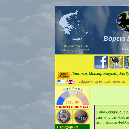
Βόρεια 
220η μέρα του 2026
Γ.Π
146 μέρες ως το 2027
Ιδιωτικός Μετεωρολογικός Σταθ
Σάββατο 08-08-2026
16:01:41
Ο συνδυασμός δυο δια
μέρει από την καλλιέ
είναι η Δροσιά Φύλλω
Περιεχόμενα