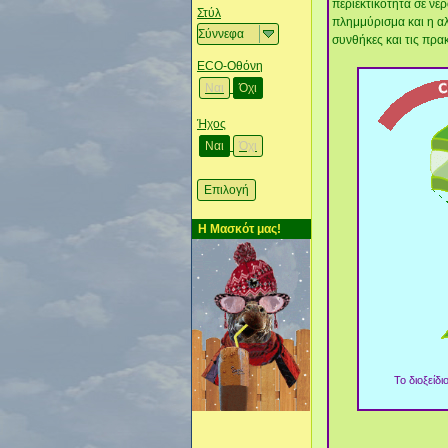
περιεκτικότητα σε νε
Στύλ
πλημμύρισμα και η αλ
συνθήκες και τις πρα
ΕCO-Οθόνη
Ναι
Όχι
Ήχος
Ναι
Όχι
Η Μασκότ μας!
Το διοξείδ