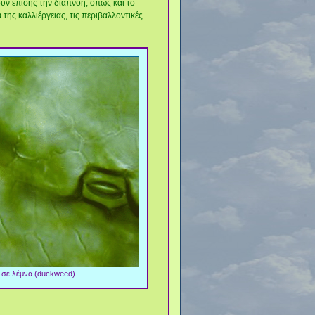
ουν επίσης την διαπνοή, όπως και το
ης καλλιέργειας, τις περιβαλλοντικές
 σε λέμνα (duckweed)