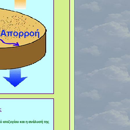
ς
ύ ισοζυγίου και η ανάλυσή της