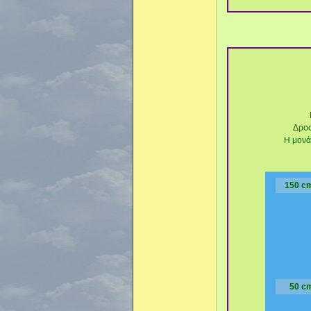
Δροσ
Η μονάδ
150 c
50 c