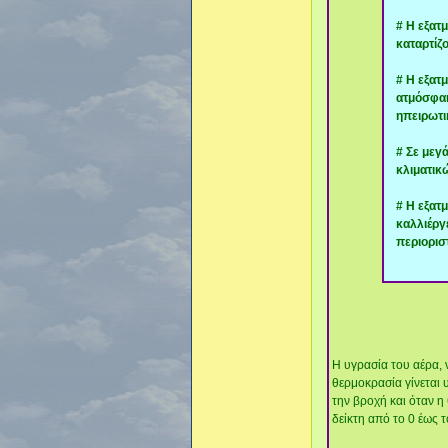
# Η εξατ
καταρτίζο
# Η εξατ
ατμόσφαι
ηπειρωτι
# Σε μεγ
κλιματικ
# Η εξατ
καλλιέργ
περιορισ
Η υγρασία του αέρα, 
θερμοκρασία γίνεται υ
την βροχή και όταν η
δείκτη από το 0 έως τ