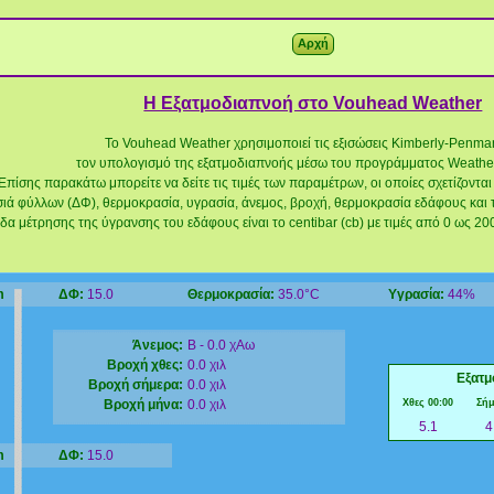
Η Εξατμοδιαπνοή στο Vouhead Weather
Το Vouhead Weather χρησιμοποιεί τις εξισώσεις Kimberly-Penma
τον υπολογισμό της εξατμοδιαπνοής μέσω του προγράμματος Weather
Επίσης παρακάτω μπορείτε να δείτε τις τιμές των παραμέτρων, οι οποίες σχετίζονται
ιά φύλλων (ΔΦ), θερμοκρασία, υγρασία, άνεμος, βροχή, θερμοκρασία εδάφους και 
α μέτρησης της ύγρανσης του εδάφους είναι το centibar (cb) με τιμές από 0 ως 200.
m
ΔΦ:
15.0
Θερμοκρασία:
35.0°C
Υγρασία:
44%
Άνεμος:
Β - 0.0 χΑω
Βροχή χθες:
0.0 χιλ
Εξατμ
Βροχή σήμερα:
0.0 χιλ
Βροχή μήνα:
0.0 χιλ
Χθες 00:00
Σή
5.1
4
m
ΔΦ:
15.0