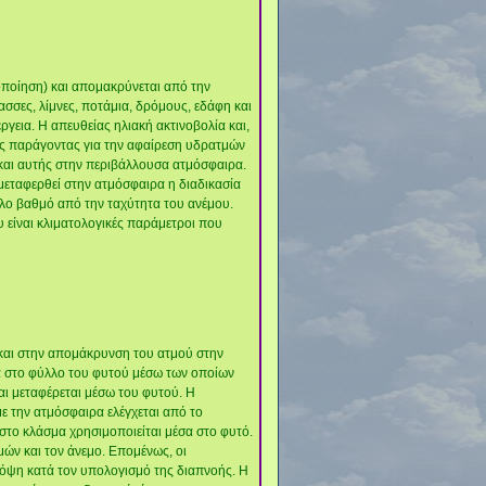
μοποίηση) και απομακρύνεται από την
ασσες, λίμνες, ποτάμια, δρόμους, εδάφη και
ργεια. Η απευθείας ηλιακή ακτινοβολία και,
ός παράγοντας για την αφαίρεση υδρατμών
 και αυτής στην περιβάλλουσα ατμόσφαιρα.
μεταφερθεί στην ατμόσφαιρα η διαδικασία
άλο βαθμό από την ταχύτητα του ανέμου.
υ είναι κλιματολογικές παράμετροι που
 και στην απομάκρυνση του ατμού στην
τα στο φύλλο του φυτού μέσω των οποίων
και μεταφέρεται μέσω του φυτού. Η
ε την ατμόσφαιρα ελέγχεται από το
στο κλάσμα χρησιμοποιείται μέσα στο φυτό.
μών και τον άνεμο. Επομένως, οι
πόψη κατά τον υπολογισμό της διαπνοής. Η