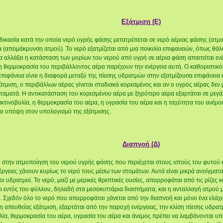
Εξάτμιση (Ε)
ιαδικασία κατά την οποία νερό υγρής φάσης μετατρέπεται σε νερό αέριας φάσης (ατ
α (απομάκρυνση ατμού). Το νερό εξατμίζεται από μια ποικιλία επιφανειών, όπως θάλ
α αλλάξει η κατάσταση των μορίων του νερού από υγρή σε αέρια φάση απαιτείται ενέ
 η θερμοκρασία του περιβάλλοντος αέρα παρέχουν την ενέργεια αυτή. Ο καθοριστικ
επιφάνεια είναι η διαφορά μεταξύ της πίεσης υδρατμών στην εξατμίζουσα επιφάνεια
μιση, ο περιβάλλων αέρας γίνεται σταδιακά κορεσμένος και αν ο υγρός αέρας δεν 
σταματά. Η αντικατάσταση του κορεσμένου αέρα με ξηρότερο αέρα εξαρτάται σε μεγ
κτινοβολία, η θερμοκρασία του αέρα, η υγρασία του αέρα και η ταχύτητα του ανέμο
αι υπόψη στον υπολογισμό της εξάτμισης.
Διαπνοή (Δ)
ι στην ατμοποίηση του νερού υγρής φάσης που περιέχεται στους ιστούς του φυτού
έργειες χάνουν κυρίως το νερό τους μέσω των στομάτων. Αυτά είναι μικρά ανοίγμα
οι υδρατμοί. Το νερό, μαζί με μερικές θρεπτικές ουσίες, απορροφάται από τις ρίζες 
 εντός του φύλλου, δηλαδή στα μεσοκυττάρια διαστήματα, και η ανταλλαγή ατμού μ
 Σχεδόν όλο το νερό που απορροφάται χάνεται από την διαπνοή και μόνο ένα ελάχι
η απευθείας εξάτμιση, εξαρτάται από την παροχή ενέργειας, την κλίση πίεσης υδρατ
ία, θερμοκρασία του αέρα, υγρασία του αέρα και άνεμος πρέπει να λαμβάνονται υ