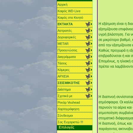
Αρχική
Καιρός WD-Live
Καιρός στο Κινητό
Η εξάτμιση είναι η δ
ΕΚΤΑΚΤΑ
εξατμίζουσα επιφάνει
Αστραπές
υγρή βλάστηση. Για ν
Δορυφορικές
σε μικρότερο βαθμό,
METAR
από την εξατμίζουσα 
Προογνώσεις
Καθώς προχωρά η εξάτ
επιβραδύνεται ή και 
Διαγράμματα
Επομένως, η ηλιακή α
Τάσεις
πρέπει να λαμβάνοντ
Κάμερες
ΑΡΧΕΙΑ
ΣΕΙΣΜΙΚΟΤΗΣ
Διάστημα
Σχετικά με
Η διαπνοή συνίστατα
ατμόσφαιρα. Οι καλλι
Ρεκόρ Vouhead
περνούν τα αέρια και 
Χαρτoγράφηση
ατμοποίηση συμβαίνει
Σύνδεσμοι
στοματικό διάφραγμα.
Σας Ευχαριστώ !!!
Η διαπνοή, όπως και 
Επιλογές
παράγοντες ακτινοβολ