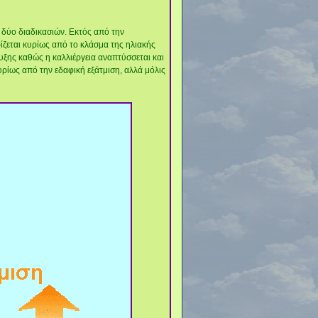
 δύο διαδικασιών. Εκτός από την
ίζεται κυρίως από το κλάσμα της ηλιακής
υξης καθώς η καλλιέργεια αναπτύσσεται και
κυρίως από την εδαφική εξάτμιση, αλλά μόλις