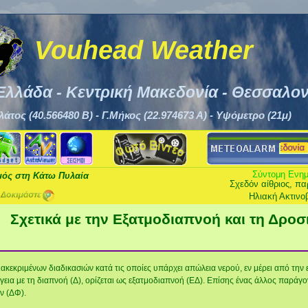
Vouhead Weather
Ελλάδα - Κεντρική Μακεδονία - Θεσσαλον
λάτος (40.566480 Β) - Γ.Μήκος (22.974673 Α) - Υψόμετρο (21μ)
Σύντομη Ενημ
μός στη Κάτω Πυλαία
Σχεδόν αίθριος, παρατηρήθηκε ανάπτυξ
Δ
Σχετικά με την Εξατμοδιαπνοή και τη Δρο
κεκριμένων διαδικασιών κατά τις οποίες υπάρχει απώλεια νερού, εν μέρει από την εδ
ργεια με τη διαπνοή (Δ), ορίζεται ως εξατμοδιαπνοή (ΕΔ). Επίσης ένας άλλος παράγ
ν (ΔΦ).