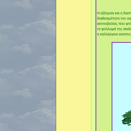
Η εξάτμιση και η δια
διαθεσιμότητα του νε
ακτινοβολίας που φτά
το φύλλωμά της σκιάζε
η καλλιέργεια αναπτυ