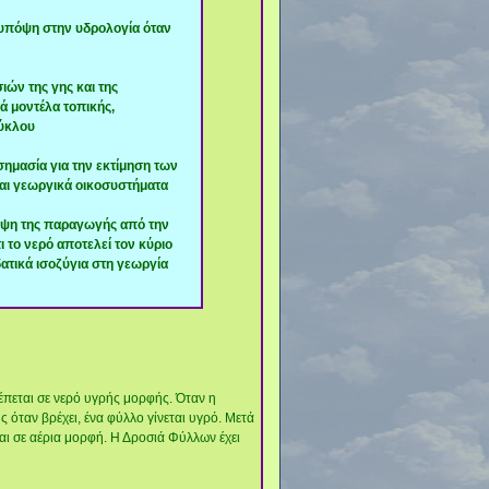
 υπόψη στην υδρολογία όταν
ών της γης και της
ά μοντέλα τοπικής,
κύκλου
 σημασία για την εκτίμηση των
αι γεωργικά οικοσυστήματα
λεψη της παραγωγής από την
 το νερό αποτελεί τον κύριο
ατικά ισοζύγια στη γεωργία
ρέπεται σε νερό υγρής μορφής. Όταν η
ς όταν βρέχει, ένα φύλλο γίνεται υγρό. Μετά
ται σε αέρια μορφή. Η Δροσιά Φύλλων έχει