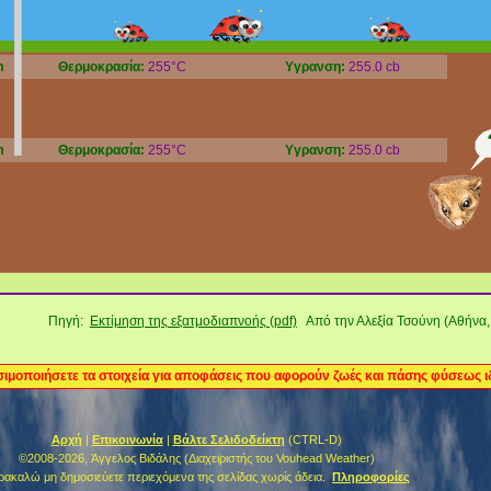
m
Θερμοκρασία:
255°C
Υγρανση:
255.0 cb
m
Θερμοκρασία:
255°C
Υγρανση:
255.0 cb
Πηγή:
Εκτίμηση της εξατμοδιαπνοής (pdf)
Από την Αλεξία Τσούνη (Αθήνα, 
ιμοποιήσετε τα στοιχεία για αποφάσεις που αφορούν ζωές και πάσης φύσεως ι
Αρχή
|
Επικοινωνία
|
Βάλτε Σελιδοδείκτη
(CTRL-D)
©2008-2026, Άγγελος Βιδάλης (Διαχειριστής του Vouhead Weather)
ακαλώ μη δημοσιεύετε περιεχόμενα της σελίδας χωρίς άδεια.
Πληροφορίες