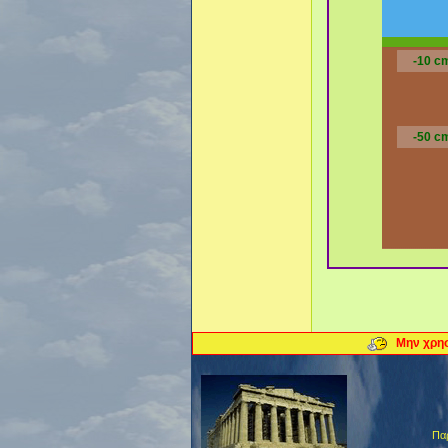
-10 c
-50 c
Μην χρησ
Παρ