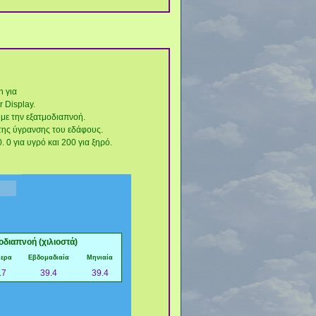
n για
 Display.
 με την εξατμοδιαπνοή.
της ύγρανσης του εδάφους.
 0 για υγρό και 200 για ξηρό.
οδιαπνοή (χιλιοστά)
μερα
Εβδομαδιαία
Μηνιαία
.7
39.4
39.4