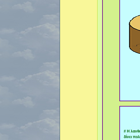
# Η λανθ
δίνει πο