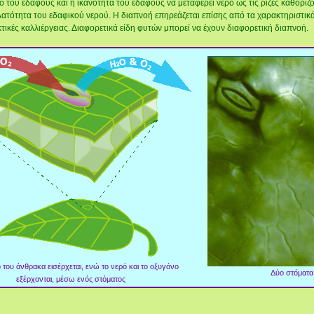
ρό του εδάφους και η ικανότητα του εδάφους να μεταφέρει νερό ως τις ρίζες καθορίζ
ατότητα του εδαφικού νερού. Η διαπνοή επηρεάζεται επίσης από τα χαρακτηριστικά τ
κτικές καλλιέργειας. Διαφορετικά είδη φυτών μπορεί να έχουν διαφορετική διαπνοή.
ιο του άνθρακα εισέρχεται, ενώ το νερό και το οξυγόνο
Δύο στόματα
εξέρχονται, μέσω ενός στόματος