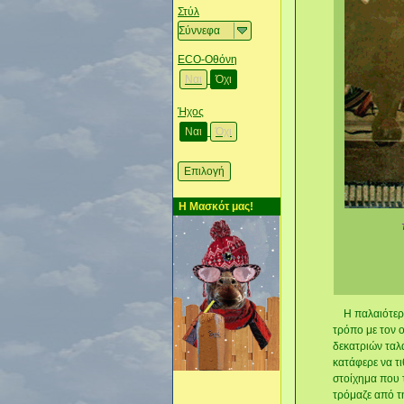
Στύλ
ΕCO-Οθόνη
Ναι
Όχι
Ήχος
Ναι
Όχι
Η Μασκότ μας!
Η παλαιότερη 
τρόπο με τον 
δεκατριών ταλ
κατάφερε να τι
στοίχημα που 
τρόμαζε από τη