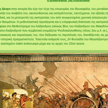
Ο Bουκεφάλας του Αλέξανδρου
ς άλογο
στην ιστορία δεν είχε την τύχη της επωνυμίας του Βουκεφάλα, του μοναδι
δόξα του αναβάτη του, ακολουθώντας και εισπράττοντας, ταυτόχρονα, την εξέλιξη 
υθική, και τη μετατροπή της εκστρατείας του από συγκροτημένη χρονική αλληλουχί
ν θαυμάτων. Η μυθοπλαστική προσέγγιση και η υπερφυσική διάσταση της εκστρατε
ηκε στο Μυθιστόρημα του Αλέξανδρου (αλλιώς Βίος του Αλέξανδρου του Μακεδόνος)
στο Αλεξανδρινό που συμβατικά ονομάζεται Ψευδοκαλλισθένης (τέλος 3ου μ.Χ. αι.), 
ιασκευές και παραλλαγές του, που διέδωσαν τις περιπέτειές του, διανθίζοντάς τες
ν ιστορική πραγματικότητα. Τελευταία ανάμεσά τους, (H Φυλλάδα του Μεγαλέξαντρου
ε αγαπημένο λαϊκό ανάγνωσμα μέχρι και τις αρχές του 20ού αιώνα.