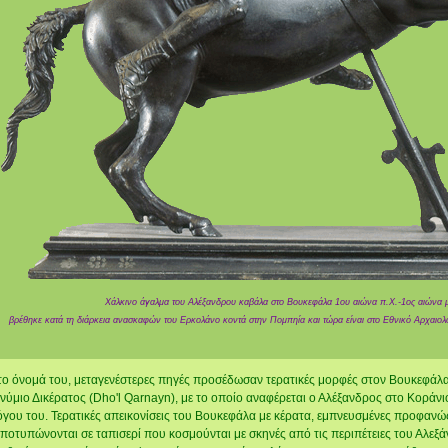
Χάλκινο άγαλμα του Αλέξανδρου καβάλα στο Βουκεφάλα 1ου αιώνα π.Χ.-1ος αιώνα 
βρέθηκε κατά τη διάρκεια ανασκαφών του Ερκολάνο κοντά στην Πομπηία και τώρα είναι στο Εθνικό Αρχαιο
όνομά του, μεταγενέστερες πηγές προσέδωσαν τερατικές μορφές στον Βουκεφάλα. O
ύμιο Δικέρατος (Dho'l Qarnayn), με το οποίο αναφέρεται ο Αλέξανδρος στο Κοράνι
όγου του. Τερατικές απεικονίσεις του Βουκεφάλα με κέρατα, εμπνευσμένες προφανώ
αποτυπώνονται σε ταπισερί που κοσμούνται με σκηνές από τις περιπέτειες του Αλεξάν