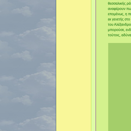
θεσσαλικής ρά
αναφέρουν πως
επομένως, η π
εκ γενετής στο
του Αλέξανδρο
μπορούσε, ενδ
τούτοις, αδύνα