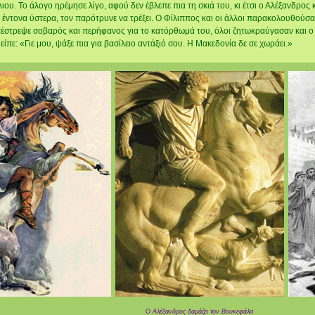
λιου. Το άλογο ηρέμησε λίγο, αφού δεν έβλεπε πια τη σκιά του, κι έτσι ο Αλέξανδρος
 έντονα ύστερα, τον παρότρυνε να τρέξει. O Φίλιππος και οι άλλοι παρακολουθούσα
έστρεψε σοβαρός και περήφανος για το κατόρθωμά του, όλοι ζητωκραύγασαν και ο
 είπε: «Γιε μου, ψάξε πια για βασίλειο αντάξιό σου. Η Μακεδονία δε σε χωράει.»
Ο Αλέξανδρος δαμάζει τον Βουκεφάλα