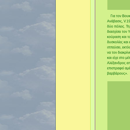
Για τον Βουκε
Ανάβασις, V.1
δύο πόλεις. Τη
διασχίσει τον
κούραση και τα
δυσκολίες και 
ιππεύσει, εκτό
να τον διακρίν
και είχε στο μ
Αλέξανδρος απ
επιστραφεί αμ
βαρβάρους».