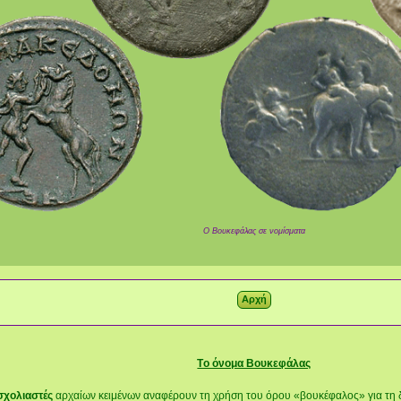
Ο Βουκεφάλας σε νομίσματα
Tο όνομα Βουκεφάλας
σχολιαστές
αρχαίων κειμένων αναφέρουν τη χρήση του όρου «βουκέφαλος» για τη 