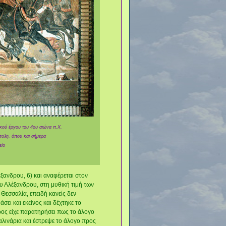
κού έργου του 4ου αιώνα π.X.
πολη, όπου και σήμερα
είο
ανδρου, 6) και αναφέρεται στον
υ Αλέξανδρου, στη μυθική τιμή των
Θεσσαλία, επειδή κανείς δεν
ει και εκείνος και δέχτηκε το
ρος είχε παρατηρήσει πως το άλογο
αλινάρια και έστρεψε το άλογο προς