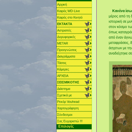
Αρχική
Κανένα ίσω
Καιρός WD-Live
μέρος από τη 
Καιρός στο Κινητό
ιστορική σε μ
ΕΚΤΑΚΤΑ
στον κόσμο τω
Αστραπές
όπως καταγράφ
Δορυφορικές
από έναν άγνω
μεταφράσεις, δ
METAR
άσχετων με τη
Προογνώσεις
αναδείχτηκε σ
Διαγράμματα
Τάσεις
Κάμερες
ΑΡΧΕΙΑ
ΣΕΙΣΜΙΚΟΤΗΣ
Διάστημα
Σχετικά με
Ρεκόρ Vouhead
Χαρτoγράφηση
Σύνδεσμοι
Σας Ευχαριστώ !!!
Επιλογές