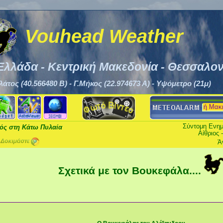
Vouhead Weather
Ελλάδα - Κεντρική Μακεδονία - Θεσσαλον
λάτος (40.566480 Β) - Γ.Μήκος (22.974673 Α) - Υψόμετρο (21μ)
Υπάρχουν προειδοποιήσεις για την Κεντρική Μακεδονία
Σύντομη Ενημ
μός στη Κάτω Πυλαία
Αίθριος - Αυξημένη υγρασία
-
Δεν 
Σχετικά με τον Βουκεφάλα....