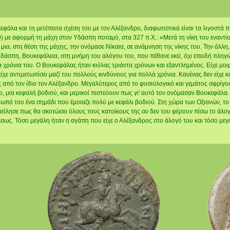
φάλα και τη μετέπειτα σχέση του με τον Αλέξανδρο, διαφωτιστικά είναι τα λιγοστά
9) με αφορμή τη μάχη στον Υδάσπη ποταμό, στα 327 π.Χ.: «Μετά τη νίκη του εναντί
 μια, στη θέση της μάχης, την ονόμασε Νίκαια, σε ανάμνηση της νίκης του. Την άλλη
 Υδάσπη, Βουκεφάλεια, στη μνήμη του αλόγου του, που πέθανε εκεί, όχι επειδή πληγ
 χρόνια του. Ο Βουκεφάλας ήταν κιόλας τριάντα χρόνων και εξαντλημένος. Είχε μοι
είχε αντιμετωπίσει μαζί του πολλούς κινδύνους για πολλά χρόνια. Κανένας δεν είχε 
ς από τον ίδιο τον Αλέξανδρο. Μεγαλύτερος από το φυσιολογικό και γεμάτος σφρίγο
ει, μια κεφαλή βοδιού, και μερικοί πιστεύουν πως γι' αυτό τον ονόμασαν Βουκεφάλα
έτωπό του ένα σημάδι που έμοιαζε πολύ με κεφάλι βοδιού. Στη χώρα των Οξιανών, το
είλησε πως θα σκοτώσει όλους τους κατοίκους της αν δεν του φέρουν πίσω το άλογ
έσως. Τόσο μεγάλη ήταν η αγάπη που είχε ο Αλέξανδρος στο άλογό του και τόσο με