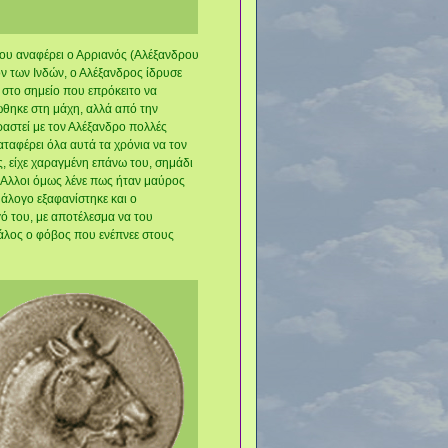
 που αναφέρει ο Αρριανός (Αλέξανδρου
ον των Ινδών, ο Αλέξανδρος ίδρυσε
, στο σημείο που επρόκειτο να
ώθηκε στη μάχη, αλλά από την
ραστεί με τον Αλέξανδρο πολλές
καταφέρει όλα αυτά τα χρόνια να τον
ς, είχε χαραγμένη επάνω του, σημάδι
. Αλλοι όμως λένε πως ήταν μαύρος
 άλογο εξαφανίστηκε και ο
ό του, με αποτέλεσμα να του
γάλος ο φόβος που ενέπνεε στους