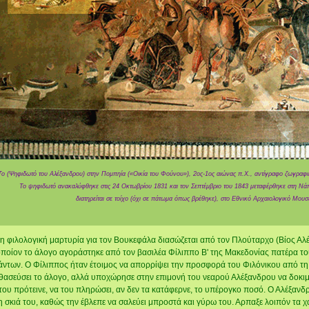
Το (Ψηφιδωτό του Αλέξανδρου) στην Πομπηία («Oικία του Φούνου»), 2ος-1ος αιώνας π.X., αντίγραφο ζωγραφι
Το ψηφιδωτό ανακαλύφθηκε στις 24 Οκτωβρίου 1831 και τον Σεπτέμβριο του 1843 μεταφέρθηκε στη Νά
διατηρείται σε τοίχο (όχι σε πάτωμα όπως βρέθηκε), στο Εθνικό Αρχαιολογικό Mουσ
φιλολογική μαρτυρία για τον Βουκεφάλα διασώζεται από τον Πλούταρχο (Βίος Αλέξ
οποίον το άλογο αγοράστηκε από τον βασιλέα Φίλιππο Β' της Μακεδονίας πατέρα το
άντων. Ο Φίλιππος ήταν έτοιμος να απορρίψει την προσφορά του Φιλόνικου από τη 
θασεύσει το άλογο, αλλά υποχώρησε στην επιμονή του νεαρού Αλέξανδρου να δοκιμάσ
του πρότεινε, να του πληρώσει, αν δεν τα κατάφερνε, το υπέρογκο ποσό. Ο Αλέξανδ
 σκιά του, καθώς την έβλεπε να σαλεύει μπροστά και γύρω του. Αρπαξε λοιπόν τα χ