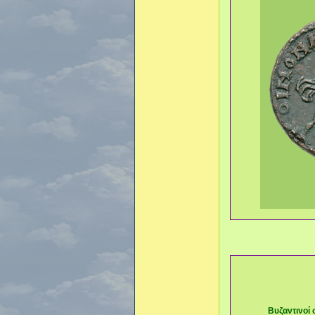
Βυζαντινοί 