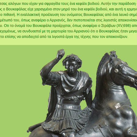
τσας αλόγων που είχαν για σφραγίδα τους ένα κεφάλι βοδιού. Αυτήν την παράδοση
 ο Βουκεφάλας είχε χαραγμένο στον μηρό του ένα κεφάλι βοδιού, και αυτή η ερμηνε
ιο πιθανή. Η εναλλακτική προέλευση του ονόματος Βουκεφάλας από ένα λευκό σημά
 μέτωπό του, όπως αναφέρει ο Αρριανός, δεν πιστοποιείται στις λιγοστές απεικονίσει
υ. Oτι το όνομά του Βουκεφάλα προέρχεται, όπως αναφέρει ο Στράβων (XV,698) απ
εχομένως, να συνδυαστεί με τη μαρτυρία του Αρριανού ότι ο Βουκεφάλας ήταν μεγαλ
το επίσης να αποδειχτεί από τα λιγοστά έργα της τέχνης που τον απεικονίζουν.