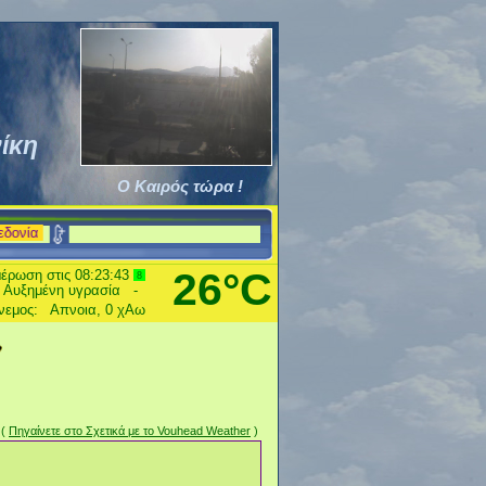
ίκη
Ο Καιρός τώρα !
26°C
έρωση στις
08:23:43
10
υπάρχουν Επικίνδυνες Συνθήκες
Ριπή:
Καμμία, 0
χΑω
(
Πηγαίνετε στο Σχετικά με το Vouhead Weather
)